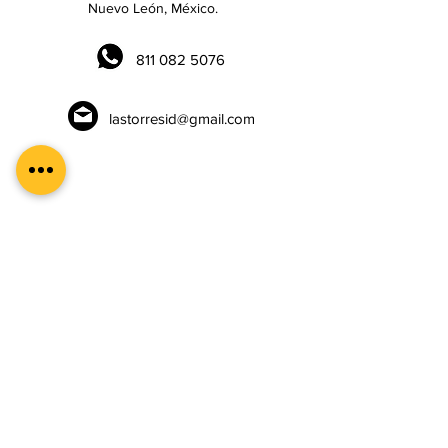
Nuevo León, México.
811 082 5076
lastorresid@gmail.com
Horario
Lunes a Viernes
9:00 am a 6:00pm
Sábados
10:00am a 2:00pm