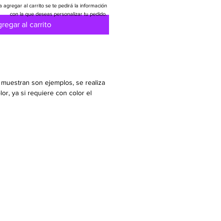
a agregar al carrito se te pedirá la información
con la que deseas personalizar tu pedido.
regar al carrito
muestran son ejemplos, se realiza
lor, ya si requiere con color el