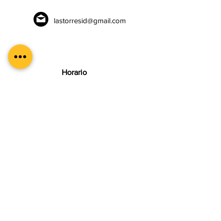
lastorresid@gmail.com
Horario
Lunes a Viernes
9:00 am a 6:00pm
Sábados
10:00am a 2:00pm
Seguir
No olvides seguirnos en